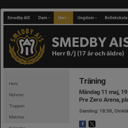
Smedby AIS
Dam
Herr
Ungdom
Bollekskola
SMEDBY AI
Herr B/J (17 år och äldre)
Träning
Hem
Måndag 11 maj, 19
Nyheter
Pre Zero Arena, pl
Truppen
Samling: 18:50, Omk
Matcher