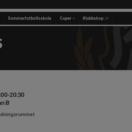
Sommarfotbollsskola
Cuper
Klubbshop
S
:00-20:30
an B
lädningsrummet