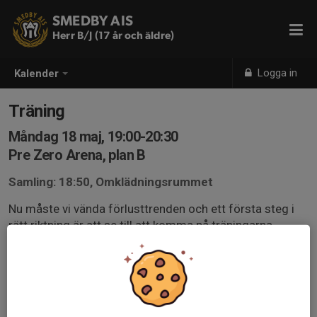
SMEDBY AIS
Herr B/J (17 år och äldre)
Logga in
Kalender
Träning
Måndag 18 maj, 19:00-20:30
Pre Zero Arena, plan B
Samling: 18:50, Omklädningsrummet
Nu måste vi vända förlusttrenden och ett första steg i
rätt riktning är att se till att komma på träningarna.
Mvh Ledarna.