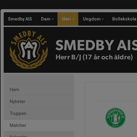
Smedby AIS
Dam
Herr
Ungdom
Bollekskola
SMEDBY AI
Herr B/J (17 år och äldre)
Hem
Nyheter
Truppen
Matcher