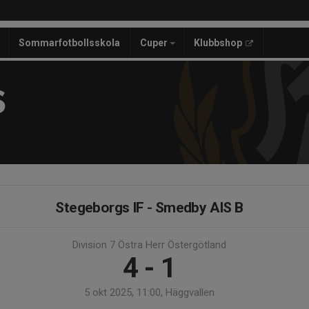
Sommarfotbollsskola
Cuper
Klubbshop
S
Stegeborgs IF - Smedby AIS B
Division 7 Östra Herr Östergötland
4 - 1
5 okt 2025, 11:00, Häggvallen