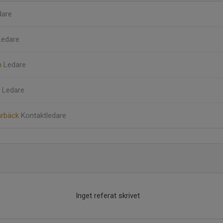
dare
Ledare
m
Ledare
r
Ledare
arbäck
Kontaktledare
Inget referat skrivet