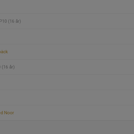
 P10 (16 år)
bäck
0 (16 år)
d Noor