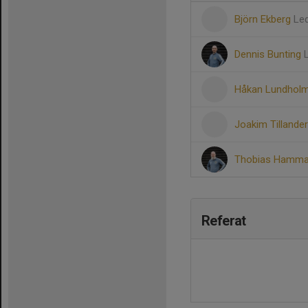
Björn Ekberg
Le
Dennis Bunting
Håkan Lundhol
Joakim Tillande
Thobias Hamm
Referat