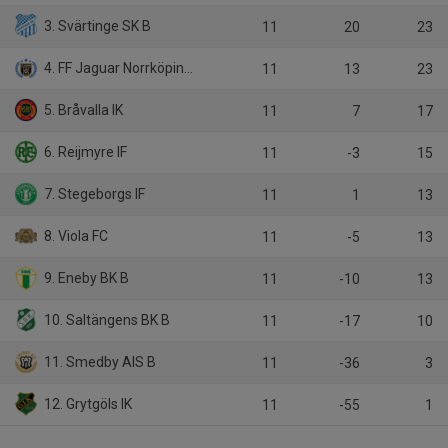
3. Svärtinge SK B
11
20
23
4. FF Jaguar Norrköping B
11
13
23
5. Bråvalla IK
11
7
17
6. Reijmyre IF
11
-3
15
7. Stegeborgs IF
11
1
13
8. Viola FC
11
-5
13
9. Eneby BK B
11
-10
13
10. Saltängens BK B
11
-17
10
11. Smedby AIS B
11
-36
3
12. Grytgöls IK
11
-55
1