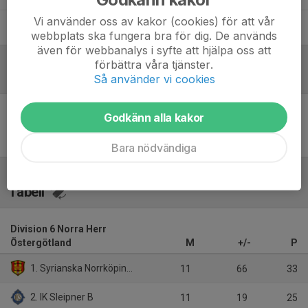
Vi använder oss av kakor (cookies) för att vår
Markus Fredriksson
Tränare
webbplats ska fungera bra för dig. De används
även för webbanalys i syfte att hjälpa oss att
förbättra våra tjänster.
Referat
Så använder vi cookies
Godkänn alla kakor
Inget referat skrivet
Bara nödvändiga
Tabell
Division 6 Norra Herr
Östergötland
M
+/-
P
1. Syrianska Norrköping IK
11
66
33
2. IK Sleipner B
11
19
25