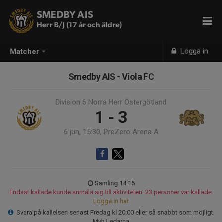
SMEDBY AIS
Herr B/J (17 år och äldre)
Logga in
Matcher
Smedby AIS - Viola FC
Division 6 Norra Herr Östergötland
1 - 3
6 jun, 15:30, PreZero Arena A
Samling 14:15
Endast kallade kunde anmäla sig till aktiviteten. 23 personer var kallade.
Logga in här
Svara på kallelsen senast Fredag kl 20:00 eller så snabbt som möjligt.
Mvh Ledarna