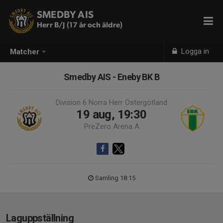
SMEDBY AIS
Herr B/J (17 år och äldre)
Logga in
Matcher
Smedby AIS - Eneby BK B
Division 6 Norra Herr Östergötland
19 aug, 19:30
PreZero Arena A
Samling 18:15
Laguppställning