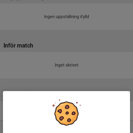
Ingen uppställning ifylld
Inför match
Inget skrivet
Tabell
Division 6 Norra Herr
Östergötland
M
+/-
P
1. Syrianska Norrköping IK
11
66
33