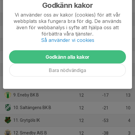
Godkänn kakor
2. IK Sleipner B
12
23
28
Vi använder oss av kakor (cookies) för att vår
3. FF Jaguar Norrköping B
12
20
26
webbplats ska fungera bra för dig. De används
även för webbanalys i syfte att hjälpa oss att
4. Svärtinge SK B
11
20
23
förbättra våra tjänster.
Så använder vi cookies
5. Bråvalla IK
12
8
20
Godkänn alla kakor
6. Reijmyre IF
12
-4
15
Bara nödvändiga
7. Stegeborgs IF
11
1
13
8. Viola FC
11
-5
13
9. Eneby BK B
12
-17
13
10. Saltängens BK B
12
-21
10
11. Grytgöls IK
12
-53
4
12. Smedby AIS B
12
-38
3