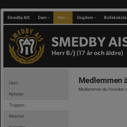
Smedby AIS
Dam
Herr
Ungdom
Bollekskola
SMEDBY AI
Herr B/J (17 år och äldre)
Medlemmen är
Hem
Medlemmen du försöker nå
Nyheter
Truppen
Matcher