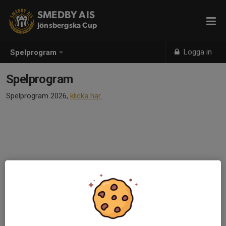
SMEDBY AIS
Jönsbergska Cup
Logga in
Spelprogram
Spelprogram
Spelprogram 2026,
klicka här
.