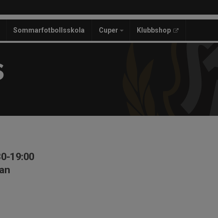
Sommarfotbollsskola
Cuper
Klubbshop
S
30-19:00
lan