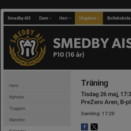
Smedby AIS
Dam
Herr
Ungdom
Bollekskola
SMEDBY AI
P10 (16 år)
Träning
Hem
Tisdag 26 maj, 17:
Nyheter
PreZero Aren, B-p
Truppen
Samling: 17:20
Matcher