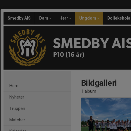
Smedby AIS
Dam
Herr
Ungdom
Bollekskola
SMEDBY AI
P10 (16 år)
Bildgalleri
Hem
1 album
Nyheter
Truppen
Matcher