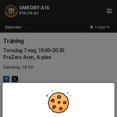
SMEDBY AIS
P10 (16 år)
Logga in
Kalender
Träning
Torsdag 7 maj, 19:00-20:30
PreZero Aren, A-plan
Samling: 18:50