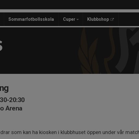
Sommarfotbollsskola
Cuper
Klubbshop
S
ing
:30-20:30
ro Arena
äldrar som kan ha kiosken i klubbhuset öppen under vår matc