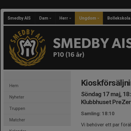
Smedby AIS
Dam
Herr
Ungdom
Bollekskola
SMEDBY AI
P10 (16 år)
Kioskförsäljn
Hem
Söndag 17 maj, 18
Nyheter
Klubbhuset PreZe
Truppen
Samling: 18:10
Matcher
Vi behöver ett par för