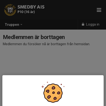
SMEDBY AIS
P10 (16 år)
Logga in
Truppen
Medlemmen är borttagen
Medlemmen du försöker nå är borttagen från hemsidan.