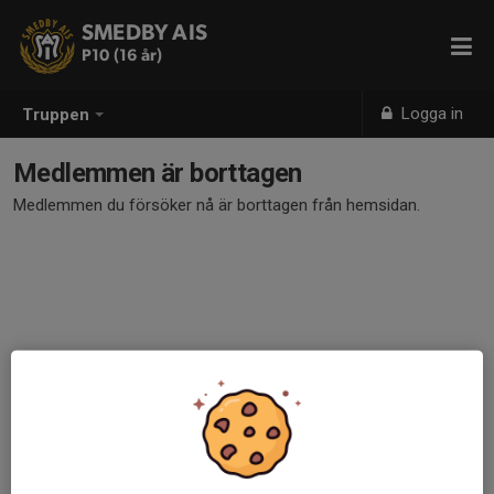
SMEDBY AIS
P10 (16 år)
Logga in
Truppen
Medlemmen är borttagen
Medlemmen du försöker nå är borttagen från hemsidan.