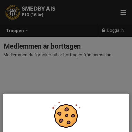
SMEDBY AIS
P10 (16 år)
Logga in
Truppen
Medlemmen är borttagen
Medlemmen du försöker nå är borttagen från hemsidan.