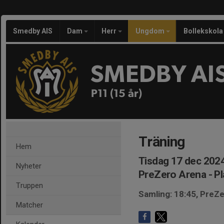
Smedby AIS
Dam
Herr
Ungdom
Bollekskola
SMEDBY AI
P11 (15 år)
Träning
Hem
Tisdag 17 dec 2024
Nyheter
PreZero Arena - Pl
Truppen
Samling: 18:45, PreZe
Matcher