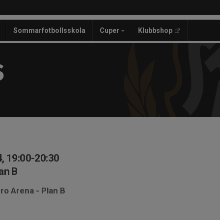
Sommarfotbollsskola
Cuper
Klubbshop
S
, 19:00-20:30
an B
ro Arena - Plan B