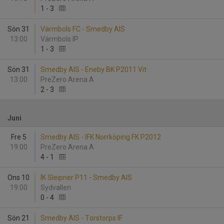
1
-
3
Sön 31
Värmbols FC - Smedby AIS
13:00
Värmbols IP
1
-
3
Sön 31
Smedby AIS - Eneby BK P2011 Vit
13:00
PreZero Arena A
2
-
3
Juni
Fre 5
Smedby AIS - IFK Norrköping FK P2012
19:00
PreZero Arena A
4
-
1
Ons 10
IK Sleipner P11 - Smedby AIS
19:00
Sydvallen
0
-
4
Sön 21
Smedby AIS - Torstorps IF