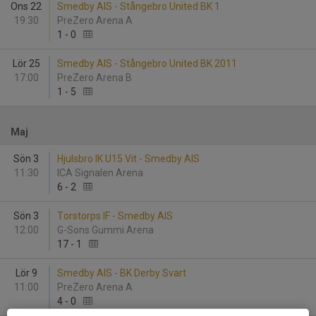
Ons 22
Smedby AIS - Stångebro United BK 1
19:30
PreZero Arena A
1
-
0
Lör 25
Smedby AIS - Stångebro United BK 2011
17:00
PreZero Arena B
1
-
5
Maj
Sön 3
Hjulsbro IK U15 Vit - Smedby AIS
11:30
ICA Signalen Arena
6
-
2
Sön 3
Torstorps IF - Smedby AIS
12:00
G-Sons Gummi Arena
17
-
1
Lör 9
Smedby AIS - BK Derby Svart
11:00
PreZero Arena A
4
-
0