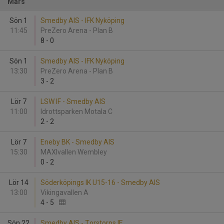
Mars
Sön 1
Smedby AIS - IFK Nyköping
11:45
PreZero Arena - Plan B
8
-
0
Sön 1
Smedby AIS - IFK Nyköping
13:30
PreZero Arena - Plan B
3
-
2
Lör 7
LSW IF - Smedby AIS
11:00
Idrottsparken Motala C
2
-
2
Lör 7
Eneby BK - Smedby AIS
15:30
MAXIvallen Wembley
0
-
2
Lör 14
Söderköpings IK U15-16 - Smedby AIS
13:00
Vikingavallen A
4
-
5
Sön 22
Smedby AIS - Torstorps IF