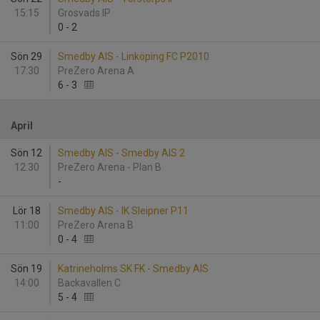
15:15
Grosvads IP
0
-
2
Sön 29
Smedby AIS - Linköping FC P2010
17:30
PreZero Arena A
6
-
3
April
Sön 12
Smedby AIS - Smedby AIS 2
12:30
PreZero Arena - Plan B
-
Lör 18
Smedby AIS - IK Sleipner P11
11:00
PreZero Arena B
0
-
4
Sön 19
Katrineholms SK FK - Smedby AIS
14:00
Backavallen C
5
-
4