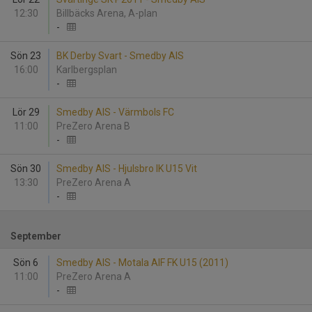
12:30
Billbäcks Arena, A-plan
-
Sön 23
BK Derby Svart - Smedby AIS
16:00
Karlbergsplan
-
Lör 29
Smedby AIS - Värmbols FC
11:00
PreZero Arena B
-
Sön 30
Smedby AIS - Hjulsbro IK U15 Vit
13:30
PreZero Arena A
-
September
Sön 6
Smedby AIS - Motala AIF FK U15 (2011)
11:00
PreZero Arena A
-