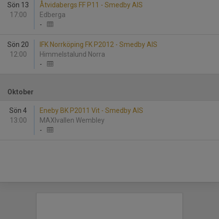
Sön 13
Åtvidabergs FF P11 - Smedby AIS
17:00
Edberga
-
Sön 20
IFK Norrköping FK P2012 - Smedby AIS
12:00
Himmelstalund Norra
-
Oktober
Sön 4
Eneby BK P2011 Vit - Smedby AIS
13:00
MAXIvallen Wembley
-