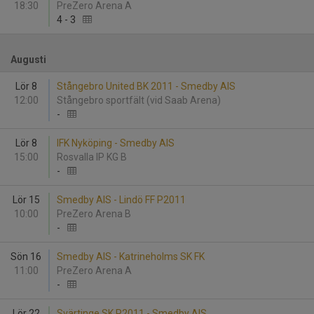
18:30
PreZero Arena A
4
-
3
Augusti
Lör 8
Stångebro United BK 2011 - Smedby AIS
12:00
Stångebro sportfält (vid Saab Arena)
-
Lör 8
IFK Nyköping - Smedby AIS
15:00
Rosvalla IP KG B
-
Lör 15
Smedby AIS - Lindö FF P2011
10:00
PreZero Arena B
-
Sön 16
Smedby AIS - Katrineholms SK FK
11:00
PreZero Arena A
-
Lör 22
Svärtinge SK P2011 - Smedby AIS