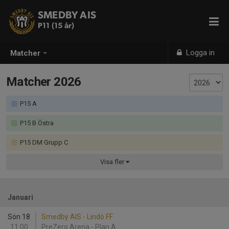
SMEDBY AIS
P11 (15 år)
Logga in
Matcher
Matcher 2026
P15 A
P15 B Östra
P15 DM Grupp C
Visa
fler
Januari
Sön 18
Smedby AIS - Lindö FF
11:00
PreZero Arena - Plan A