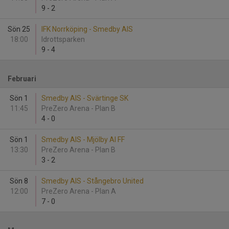
9
-
2
Sön 25
IFK Norrköping - Smedby AIS
18:00
Idrottsparken
9
-
4
Februari
Sön 1
Smedby AIS - Svärtinge SK
11:45
PreZero Arena - Plan B
4
-
0
Sön 1
Smedby AIS - Mjölby AI FF
13:30
PreZero Arena - Plan B
3
-
2
Sön 8
Smedby AIS - Stångebro United
12:00
PreZero Arena - Plan A
7
-
0