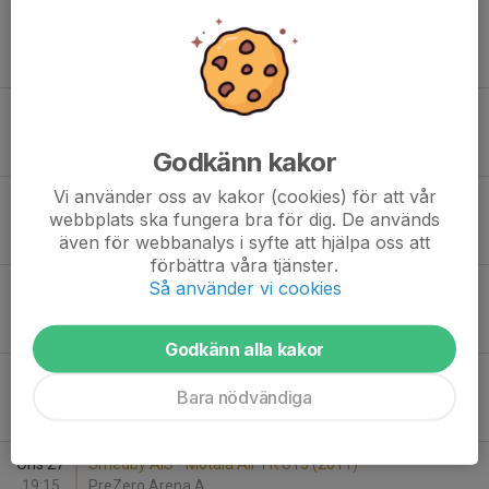
Sön 10
Smedby AIS - IFK Nyköping
11:00
PreZero Arena A
0
-
4
Tor 14
Smedby AIS - Åtvidabergs FF P11
11:00
PreZero Arena B
2
-
3
Godkänn kakor
Vi använder oss av kakor (cookies) för att vår
Sön 17
Smedby AIS - Lindö FF P2011
webbplats ska fungera bra för dig. De används
18:30
PreZero Arena B
även för webbanalys i syfte att hjälpa oss att
6
-
0
förbättra våra tjänster.
Så använder vi cookies
Lör 23
Motala AIF FK U15 (2011) - Smedby AIS
14:00
Idrottsparken Motala A
2
-
3
Godkänn alla kakor
Sön 24
Smedby AIS - Svärtinge SK P2011
Bara nödvändiga
16:00
PreZero Arena A
3
-
2
Ons 27
Smedby AIS - Motala AIF FK U15 (2011)
19:15
PreZero Arena A