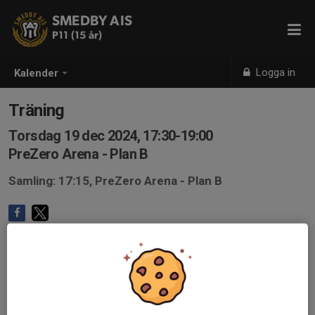
SMEDBY AIS
P11 (15 år)
Logga in
Kalender
Träning
Torsdag 19 dec 2024, 17:30-19:00
PreZero Arena - Plan B
Samling: 17:15, PreZero Arena - Plan B