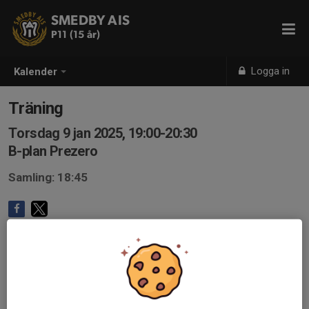
SMEDBY AIS
P11 (15 år)
Logga in
Kalender
Träning
Torsdag 9 jan 2025, 19:00-20:30
B-plan Prezero
Samling: 18:45