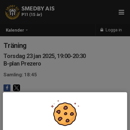
SMEDBY AIS
P11 (15 år)
Logga in
Kalender
Träning
Torsdag 23 jan 2025, 19:00-20:30
B-plan Prezero
Samling: 18:45