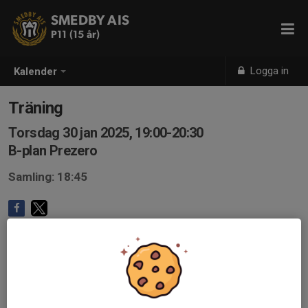
SMEDBY AIS
P11 (15 år)
Logga in
Kalender
Träning
Torsdag 30 jan 2025, 19:00-20:30
B-plan Prezero
Samling: 18:45