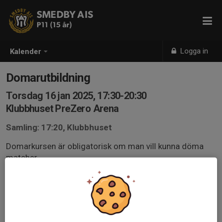
SMEDBY AIS
P11 (15 år)
Logga in
Kalender
Domarutbildning
Torsdag 16 jan 2025, 17:30-20:30
Klubbhuset PreZero Arena
Samling: 17:20, Klubbhuset
Domarkursen är obligatorisk om man vill kunna döma
matcher.