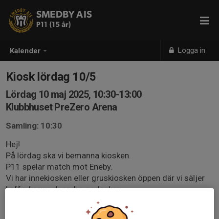
SMEDBY AIS
P11 (15 år)
Logga in
Kalender
Kiosk lördag 10/5
Lördag 10 maj 2025, 10:30-13:00
Klubbhuset PreZero Arena
Samling: 10:30
Hej!
På lördag ska vi bemanna kiosken.
P11 spelar match mot Eneby.
Vi har innekiosken eller gruskiosken öppen där vi säljer
kaffe, korv och andra godsaker.
Matchen börjar 11.00. Arbetspasset börjar 10.30 för att
ta fram och börja koka kaffe och korv. Vi avslutar ca