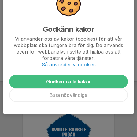
13.00 då sais D13 tar över.
Minst 2 vårdnadshavare behövs.
Mer information om vad som gäller i kiosken finns i
Godkänn kakor
nyheten från den 4 mars.
Vi använder oss av kakor (cookies) för att vår
webbplats ska fungera bra för dig. De används
även för webbanalys i syfte att hjälpa oss att
förbättra våra tjänster.
Så använder vi cookies
Godkänn alla kakor
Bara nödvändiga