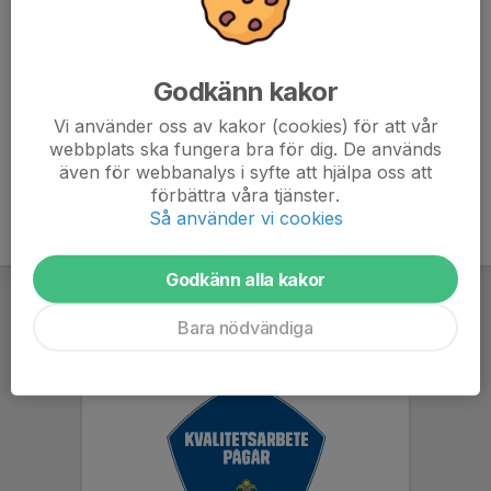
13.00 och städar för ingen tar över efter oss då.
2 vårdnadshavare behövs.
Mer information om vad som gäller i kiosken finns i
nyheten från den 4 mars.
Godkänn kakor
Vi använder oss av kakor (cookies) för att vår
webbplats ska fungera bra för dig. De används
även för webbanalys i syfte att hjälpa oss att
förbättra våra tjänster.
Så använder vi cookies
Godkänn alla kakor
Bara nödvändiga