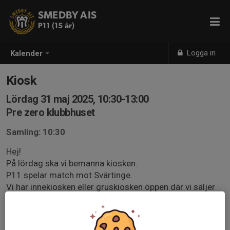
SMEDBY AIS
P11 (15 år)
Logga in
Kalender
Kiosk
Lördag 31 maj 2025, 10:30-13:00
Pre zero klubbhuset
Samling: 10:30
Hej!
På lördag ska vi bemanna kiosken.
P11 spelar match mot Svärtinge.
Vi har innekiosken eller gruskiosken öppen där vi säljer
kaffe, korv och andra godsaker.
Matchen börjar 11.00. Arbetspasset börjar 10.30 för att
ta fram och börja koka kaffe och korv. Vi avslutar ca