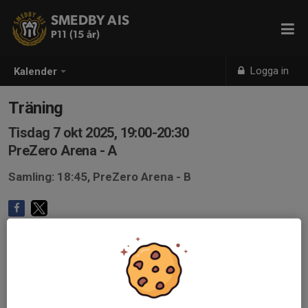
SMEDBY AIS
P11 (15 år)
Logga in
Kalender
Träning
Tisdag 7 okt 2025, 19:00-20:30
PreZero Arena - A
Samling: 18:45, PreZero Arena - B