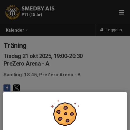
SMEDBY AIS
P11 (15 år)
Logga in
Kalender
Träning
Tisdag 21 okt 2025, 19:00-20:30
PreZero Arena - A
Samling: 18:45, PreZero Arena - B