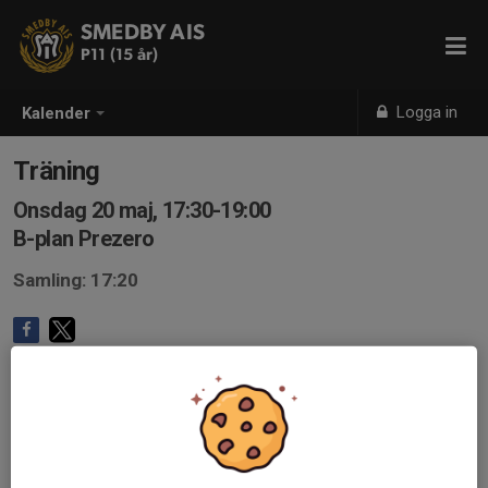
SMEDBY AIS
P11 (15 år)
Logga in
Kalender
Träning
Onsdag 20 maj, 17:30-19:00
B-plan Prezero
Samling: 17:20