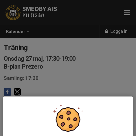
SMEDBY AIS
P11 (15 år)
Logga in
Kalender
Träning
Onsdag 27 maj, 17:30-19:00
B-plan Prezero
Samling: 17:20