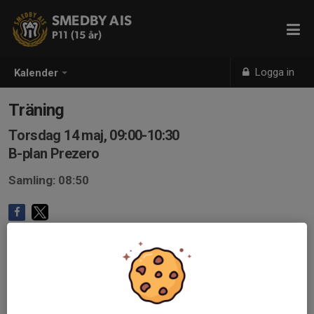
SMEDBY AIS
P11 (15 år)
Logga in
Kalender
Träning
Torsdag 14 maj, 09:00-10:30
B-plan Prezero
Samling: 08:50