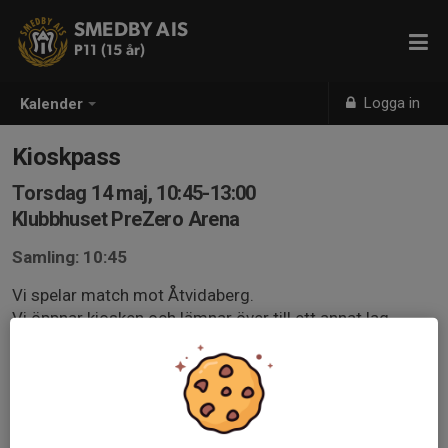
SMEDBY AIS
P11 (15 år)
Logga in
Kalender
Kioskpass
Torsdag 14 maj, 10:45-13:00
Klubbhuset PreZero Arena
Samling: 10:45
Vi spelar match mot Åtvidaberg.
Vi öppnar kiosken och lämnar över till ett annat lag
13.00.