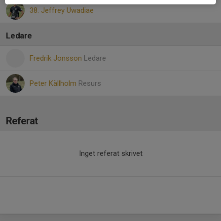
38. Jeffrey Uwadiae
Ledare
Fredrik Jonsson
Ledare
Peter Källholm
Resurs
Referat
Inget referat skrivet