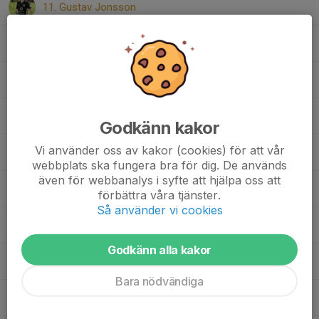
11. Gustav Jonsson
14. Christian Ogur
16. Arvid Evestam
22. Sebastien Coulet
Godkänn kakor
Vi använder oss av kakor (cookies) för att vår
23. Pedram Javanmiri
webbplats ska fungera bra för dig. De används
även för webbanalys i syfte att hjälpa oss att
25. Lennox Grimsell
förbättra våra tjänster.
Så använder vi cookies
30. Hjalmar Olsson
Godkänn alla kakor
35. Sean Egbadon
Bara nödvändiga
37. Hamza Alsammarraie