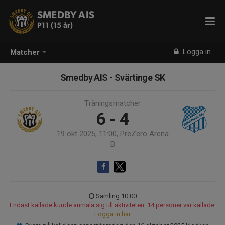
SMEDBY AIS
P11 (15 år)
Logga in
Matcher
Smedby AIS - Svärtinge SK
Träningsmatcher
6 - 4
19 okt 2025, 11:00, PreZero Arena
B
Samling 10:00
Endast kallade kunde anmäla sig till aktiviteten. 14 personer var kallade.
Logga in här