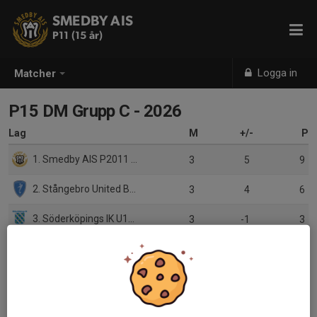
SMEDBY AIS
P11 (15 år)
Logga in
Matcher
P15 DM Grupp C - 2026
Lag
M
+/-
P
1. Smedby AIS P2011 Svart
3
5
9
2. Stångebro United BK 1
3
4
6
3. Söderköpings IK U15-16
3
-1
3
4. Linköping FC P2010
3
-8
0
5. BK Ljungsbro / IFK Wreta kloster P15
0
0
0