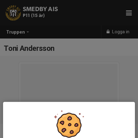
SMEDBY AIS
P11 (15 år)
Logga in
Truppen
Toni Andersson
Titel
Resurs