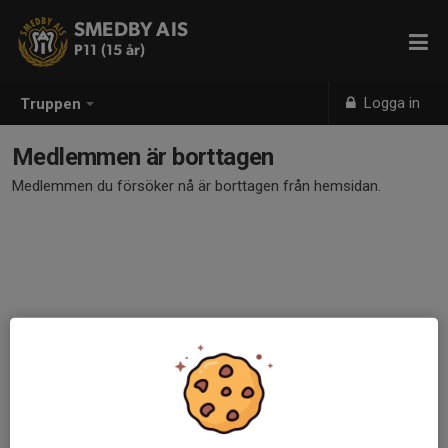
SMEDBY AIS
P11 (15 år)
Logga in
Truppen
Medlemmen är borttagen
Medlemmen du försöker nå är borttagen från hemsidan.