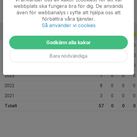
webbplats ska fungera bra för dig. De används
även för webbanalys i syfte att hjälpa oss att
förbättra våra tjänster.
Så använder vi cookies
ALLA SERIER
ALLA ÅR
Godkänn alla kakor
2026
3
0
0
0
Bara nödvändiga
2025
20
0
0
0
2024
16
0
0
0
2023
7
0
0
0
2022
8
0
0
0
2021
3
0
0
0
Totalt
57
0
0
0