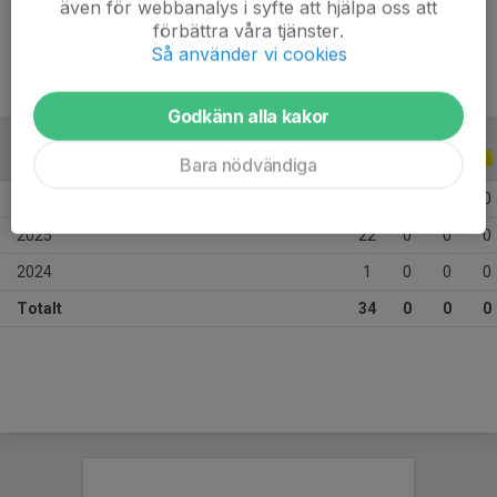
även för webbanalys i syfte att hjälpa oss att
Tidigare klubbar
FF Jaguar södra, ADAS
förbättra våra tjänster.
Så använder vi cookies
Godkänn alla kakor
ALLA SERIER
ALLA ÅR
Bara nödvändiga
2026
11
0
0
0
2025
22
0
0
0
2024
1
0
0
0
Totalt
34
0
0
0