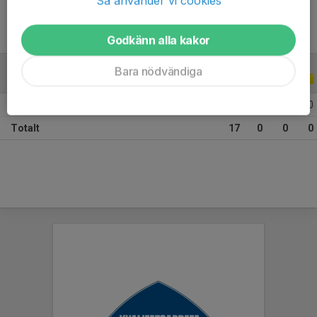
Så använder vi cookies
Godkänn alla kakor
Bara nödvändiga
ALLA SERIER
ALLA ÅR
2026
17
0
0
0
Totalt
17
0
0
0