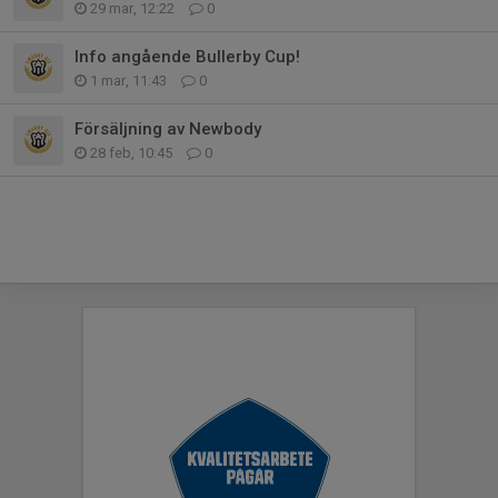
29 mar, 12:22
0
Info angående Bullerby Cup!
1 mar, 11:43
0
Försäljning av Newbody
28 feb, 10:45
0