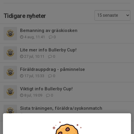
Tidigare nyheter
Bemanning av gräskiosken
4 aug, 11:41
0
Lite mer info Bullerby Cup!
27 jul, 10:11
0
Föräldrauppdrag - påminnelse
17 jul, 15:33
0
Viktigt info Bullerby Cup!
8 jul, 19:09
0
Sista träningen, föräldra/syskonmatch
16 jun, 20:17
0
Jönsbergska Cup - Samlingstid och lag