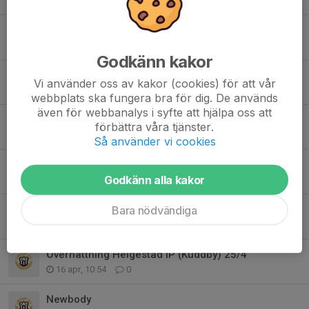
12 jun, 16:39
0
Föräldrauppdrag i augusti
7 jun, 20:46
0
Godkänn kakor
Försäljning lagkalendrar - Inköp av avbytarbänkar
Vi använder oss av kakor (cookies) för att vår
28 maj, 10:48
0
webbplats ska fungera bra för dig. De används
även för webbanalys i syfte att hjälpa oss att
Angående kallelser och uteblivna svar
förbättra våra tjänster.
6 maj, 23:22
0
Så använder vi cookies
SAIS-dagen och träningsläger!
Godkänn alla kakor
26 apr, 14:33
2
Lost and found från träningslägret
Bara nödvändiga
26 apr, 14:15
2
Övernattning Helgestad IP (Kuddby) 25/4
16 apr, 10:54
0
Newbody