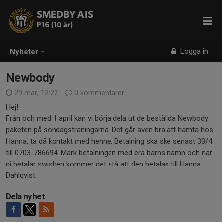
SMEDBY AIS
P16 (10 år)
Logga in
Nyheter
Newbody
29 mar, 12:22
0 kommentarer
Hej!
Från och med 1 april kan vi börja dela ut de beställda Newbody
paketen på söndagsträningarna. Det går även bra att hämta hos
Hanna, ta då kontakt med henne. Betalning ska ske senast 30/4
till 0703-786694. Märk betalningen med era barns namn och när
ni betalar swishen kommer det stå att den betalas till Hanna
Dahlqvist.
Dela nyhet