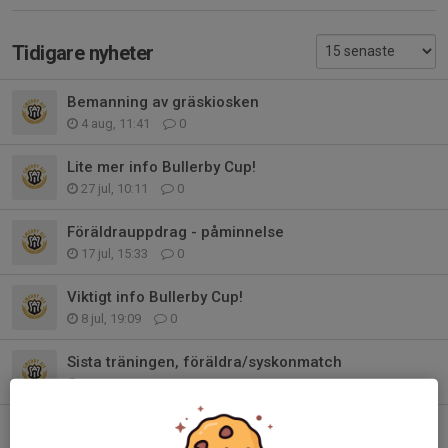
Tidigare nyheter
Bemanning av gräskiosken
4 aug, 11:41
0
Lite mer info Bullerby Cup!
27 jul, 10:11
0
Föräldrauppdrag - påminnelse
17 jul, 15:33
0
Viktigt info Bullerby Cup!
8 jul, 19:09
0
Sista träningen, föräldra/syskonmatch
16 jun, 20:17
0
Jönsbergska Cup - Samlingstid och lag