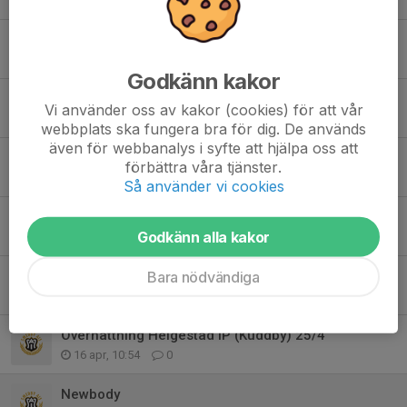
12 jun, 16:39
0
Föräldrauppdrag i augusti
7 jun, 20:46
0
Godkänn kakor
Försäljning lagkalendrar - Inköp av avbytarbänkar
Vi använder oss av kakor (cookies) för att vår
28 maj, 10:48
0
webbplats ska fungera bra för dig. De används
även för webbanalys i syfte att hjälpa oss att
Angående kallelser och uteblivna svar
förbättra våra tjänster.
6 maj, 23:22
0
Så använder vi cookies
SAIS-dagen och träningsläger!
Godkänn alla kakor
26 apr, 14:33
2
Lost and found från träningslägret
Bara nödvändiga
26 apr, 14:15
2
Övernattning Helgestad IP (Kuddby) 25/4
16 apr, 10:54
0
Newbody