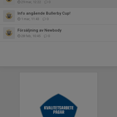
29 mar, 12:22
0
Info angående Bullerby Cup!
1 mar, 11:43
0
Försäljning av Newbody
28 feb, 10:45
0