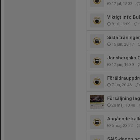
17 jul, 15:33
Viktigt info Bu
8 jul, 19:09
Sista träninge
16 jun, 20:17
Jönsbergska C
12 jun, 16:39
Föräldrauppdra
7 jun, 20:46
Försäljning la
28 maj, 10:48
Angående kalle
6 maj, 23:22
SAIS-dagen oc