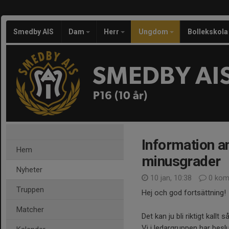
Smedby AIS
Dam
Herr
Ungdom
Bollekskola
SMEDBY AI
P16 (10 år)
Information an
Hem
minusgrader
Nyheter
10 jan, 10:38
0 kom
Truppen
Hej och god fortsättning!
Matcher
Det kan ju bli riktigt kall
Vi i ledargruppen har besl