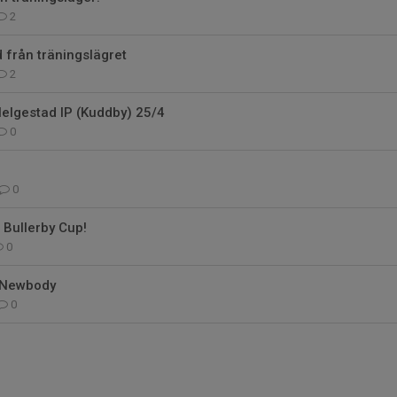
2
 från träningslägret
2
elgestad IP (Kuddby) 25/4
0
0
 Bullerby Cup!
0
v Newbody
0