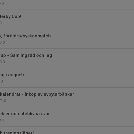
0
llerby Cup!
0
n, föräldra/syskonmatch
0
up - Samlingstid och lag
0
g i augusti
0
gkalendrar - Inköp av avbytarbänkar
0
lser och uteblivna svar
0
h träningsläger!