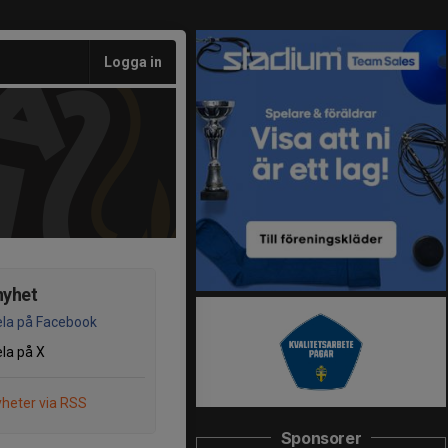
Logga in
nyhet
la på Facebook
la på X
heter via RSS
Sponsorer