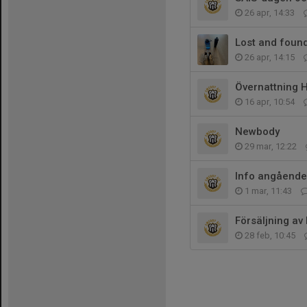
26 apr, 14:33
Lost and found
26 apr, 14:15
Övernattning H
16 apr, 10:54
Newbody
29 mar, 12:22
Info angående
1 mar, 11:43
Försäljning a
28 feb, 10:45