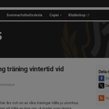
Sommarfotbollsskola
Cuper
Klubbshop
S
g träning vintertid vid
Dela 
De
mentarer
De
Ny
t såhär års och en av våra träningar hålls ju utomhus.
utat att hålla en linje om -4 grader som lägsta