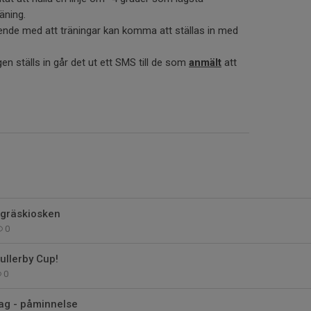
äning.
eende med att träningar kan komma att ställas in med
en ställs in går det ut ett SMS till de som
anmält
att
gräskiosken
0
ullerby Cup!
0
ag - påminnelse