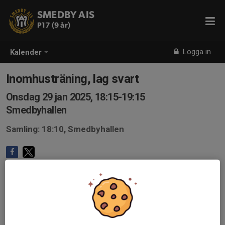
SMEDBY AIS
P17 (9 år)
Logga in
Kalender
Inomhusträning, lag svart
Onsdag 29 jan 2025, 18:15-19:15
Smedbyhallen
Samling: 18:10, Smedbyhallen