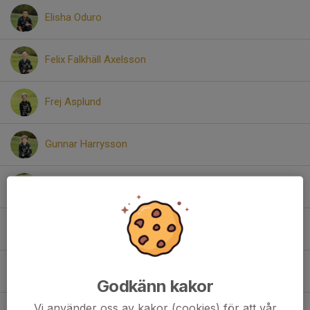
Elisha Oduro
Felix Falkhäll Axelsson
Frej Asplund
Gunnar Harrysson
Gustas Stasius
Harry Löfgren
Harry Wackenhag
Godkänn kakor
Vi använder oss av kakor (cookies) för att vår