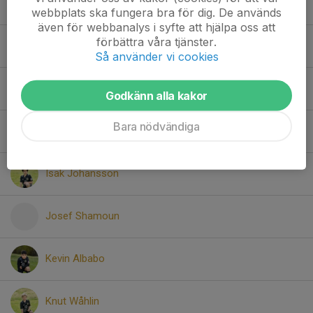
Hjalmar Torell
webbplats ska fungera bra för dig. De används
även för webbanalys i syfte att hjälpa oss att
förbättra våra tjänster.
Holger Brandström Wetell
Så använder vi cookies
Holger Jansson
Godkänn alla kakor
Bara nödvändiga
Ian Håkansson
Isak Johansson
Josef Shamoun
Kevin Albabo
Knut Wåhlin