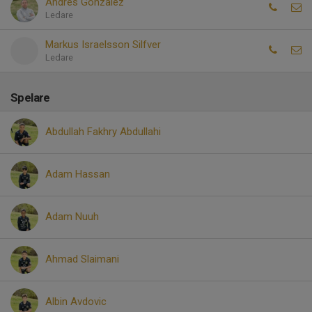
Andres Gonzalez
Ledare
Markus Israelsson Silfver
Ledare
Spelare
Abdullah Fakhry Abdullahi
Adam Hassan
Adam Nuuh
Ahmad Slaimani
Albin Avdovic