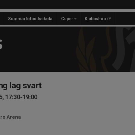
Sommarfotbollsskola
Cuper
Klubbshop
S
g lag svart
5, 17:30-19:00
ero Arena