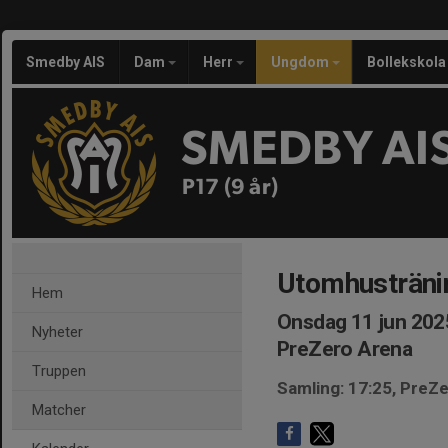
Smedby AIS
Dam
Herr
Ungdom
Bollekskola
SMEDBY AI
P17 (9 år)
Utomhustränin
Hem
Onsdag 11 jun 202
Nyheter
PreZero Arena
Truppen
Samling: 17:25, PreZ
Matcher