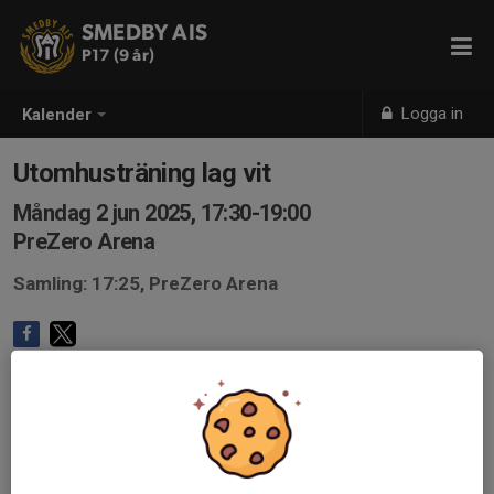
SMEDBY AIS
P17 (9 år)
Logga in
Kalender
Utomhusträning lag vit
Måndag 2 jun 2025, 17:30-19:00
PreZero Arena
Samling: 17:25, PreZero Arena