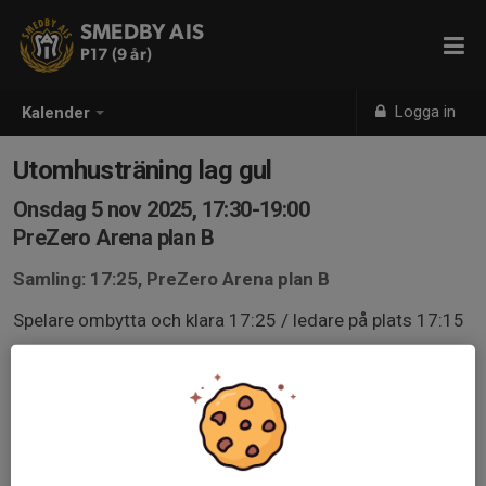
SMEDBY AIS
P17 (9 år)
Logga in
Kalender
Utomhusträning lag gul
Onsdag 5 nov 2025, 17:30-19:00
PreZero Arena plan B
Samling: 17:25, PreZero Arena plan B
Spelare ombytta och klara 17:25 / ledare på plats 17:15