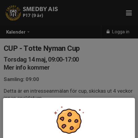
SMEDBY AIS
P17 (9 år)
Logga in
Kalender
CUP - Totte Nyman Cup
Torsdag 14 maj, 09:00-17:00
Mer info kommer
Samling: 09:00
Detta är en intresseanmälan för cup, skickas ut 4 veckor
innan speldatum.
- Svar senast 2 veckor innan.
- Senast 1 vecka innan får ni lagindelning, samlingstid
och spelschema utskickat via mail.