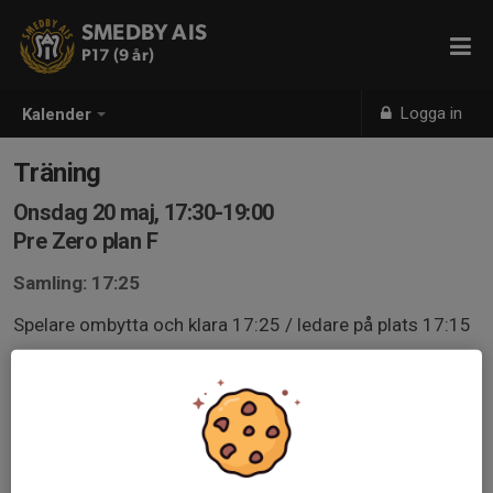
SMEDBY AIS
P17 (9 år)
Logga in
Kalender
Träning
Onsdag 20 maj, 17:30-19:00
Pre Zero plan F
Samling: 17:25
Spelare ombytta och klara 17:25 / ledare på plats 17:15