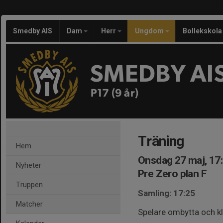
Smedby AIS
Dam
Herr
Ungdom
Bollekskola
SMEDBY AI
P17 (9 år)
Träning
Hem
Onsdag 27 maj, 17
Nyheter
Pre Zero plan F
Truppen
Samling: 17:25
Matcher
Spelare ombytta och kl