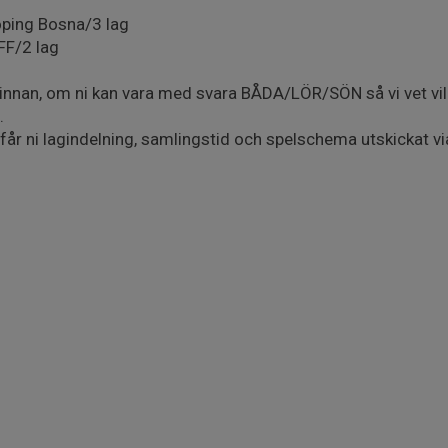
öping Bosna/3 lag
FF/2 lag
 innan, om ni kan vara med svara BÅDA/LÖR/SÖN så vi vet vil
.
får ni lagindelning, samlingstid och spelschema utskickat vi