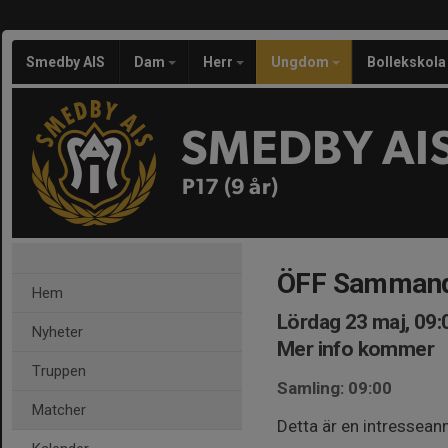
Smedby AIS
Dam
Herr
Ungdom
Bollekskola
SMEDBY AI
P17 (9 år)
ÖFF Sammandr
Hem
Lördag 23 maj, 09:
Nyheter
Mer info kommer
Truppen
Samling: 09:00
Matcher
Detta är en intressea