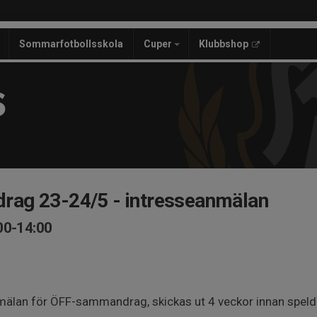
Sommarfotbollsskola
Cuper
Klubbshop
S
ag 23-24/5 - intresseanmälan
00-14:00
nmälan för ÖFF-sammandrag, skickas ut 4 veckor innan spel