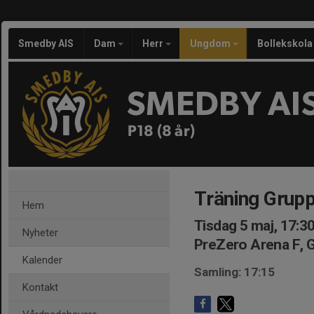
Smedby AIS
Dam
Herr
Ungdom
Bollekskola
SMEDBY AI
P18 (8 år)
Träning Grupp
Hem
Tisdag 5 maj, 17:3
Nyheter
PreZero Arena F, 
Kalender
Samling: 17:15
Kontakt