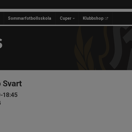
Sommarfotbollsskola
Cuper
Klubbshop
S
 Svart
0-18:45
G