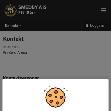
SMEDBY AIS
P18 (8 år)
Logga in
Kontakt
Kontakt
HEMMAPLAN
PreZero Arena
Kontaktpersoner
Jesper Bäckmark Filipsson
Kontakt- / Huvudledare
070-267 63 77
jesper.backmark@gmail.com